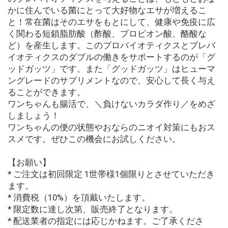
かに住んでいる菌にとって大好物なエサが増えるこ
と！常在菌はそのエサをもとにして、健康や免疫に広
く関わる短鎖脂肪酸（酢酸、プロピオン酸、酪酸な
ど）を産生します。このプロバイオティクスとプレバ
イオティクスのダブルの働きをサポートするのが「グ
ッドガッツ」です。また「グッドガッツ」はヒューマ
ングレードのサプリメントなので、安心して長く与え
ることができます。
ワンちゃんも腸活で、＼負けないカラダ作り／をめざ
しましょう！
ワンちゃんの便の状態やおならのニオイ対策にもおス
スメです。ぜひこの機会にお試しください。
【お願い】
* ご注文は初回限定 1世帯様1個限りとさせていただき
ます。
* 消費税（10%）を頂戴いたします。
* 限定数に達し次第、販売終了となります。
* 配送業者の指定には応じかねます。ご了承くださ