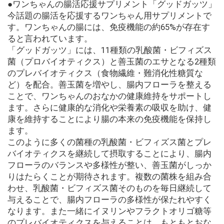
●ワンちゃんの腸活応援サプリメント「グッドガッツ」
今話題の腸活を応援するワンちゃん用サプリメントで
す。ワンちゃんの腸には、免疫機能の約65%が存在す
ると言われています。
「グッドガッツ」には、11種類の乳酸菌・ビフィズス
菌（プロバイオティクス）と善玉菌のエサとなる2種類
のプレバイオティクス（食物繊維・難消化性糖質な
ど）を配合。善玉菌を増やし、腸内フローラを整える
ことで、ワンちゃんのおなかの健康維持をサポートし
ます。さらに健康的な消化や栄養素の吸収を助け、健
康を維持することにより腸の本来の免疫機能を保持し
ます。
このように多くの菌種の乳酸菌・ビフィズス菌とプレ
バイオティクスを継続して摂取することにより、腸内
フローラのバランスや多様性が整い、善玉菌がしっか
りはたらくことが期待されます。複数の菌株を組み合
わせ、乳酸菌・ビフィズス菌そのものを毎日継続して
与えることで、腸内フローラの多様性が保たれやすく
なります。また一緒にイヌリンやフラクトオリゴ糖等
のプレバイオティクスを与えることは、もともとおな