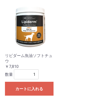
リピダーム魚油ソフトチュ
ウ
￥7,810
数量
カートに入れる