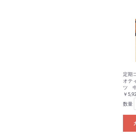
定期
オテ
ツ 
￥5,9
数量