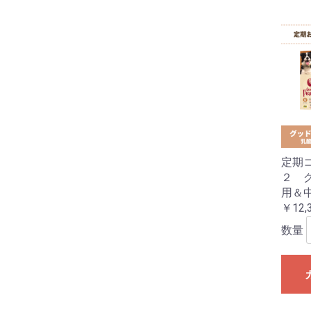
定期
２ 
用＆
￥12,
数量