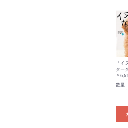
「イ
ター
￥6,6
数量