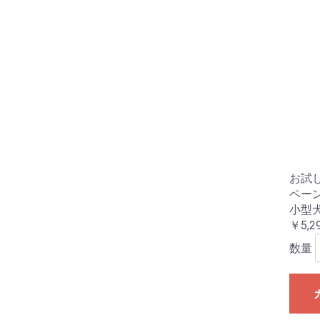
お試
ペー
小型
￥5,2
数量