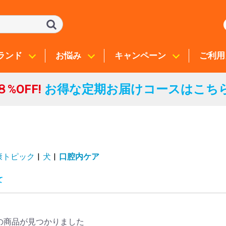
ランド
お悩み
キャンペーン
ご利用
８%OFF!
お得な定期お届けコースはこち
康トピック
|
犬
|
口腔内ケア
て
の商品が見つかりました