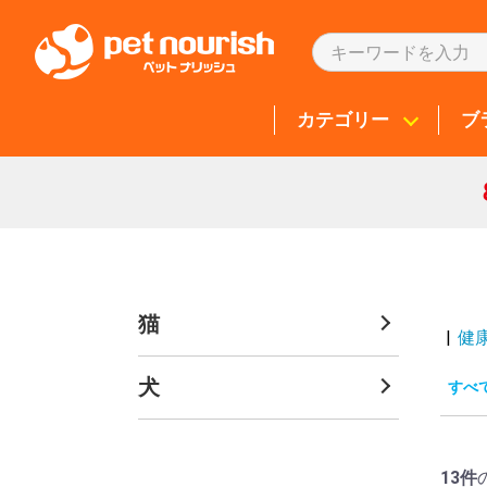
カテゴリー
ブ
猫
|
健
犬
すべ
13件