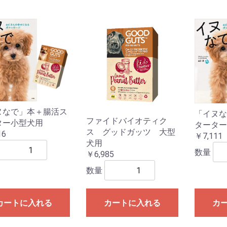
ヌなで」本＋腸活ス
「イヌな
ファイドバイオティク
ター小型犬用
ターター
ス グッドガッツ 大型
16
￥7,111
犬用
数量
￥6,985
数量
カートに入れる
カートに入れる
カ