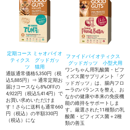
定期コース ミャオバイオ
ファイドバイオティクス
ティクス グッドガッ
グッドガッツ 小型犬用
ツ 猫用
ワンちゃん用乳酸菌・ビフ
通販通常価格5,350円（税
ィズス菌サプリメント「グ
込5,885円）⇒ 通常定期お
ッドガッツ」は、腸内フロ
届けコースなら8%OFFの
ーラのバランスを整え、お
4,922円（税込5,414円）で
なかの健康や本来の免疫機
お買い求めいただけま
能の維持をサポートしま
す！さらに送料も通常660
す。厳選された11種類の乳
円（税込）の半額330円
酸菌・ビフィズス菌＋2種
（税込）にな
類の善玉