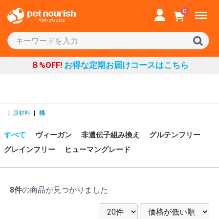
Menu
0
８%OFF!
お得な定期お届けコースはこちら
|
原材料
|
猫
すべて
ヴィーガン
非遺伝子組み換え
グルテンフリー
グレインフリー
ヒューマングレード
8件
の商品が見つかりました