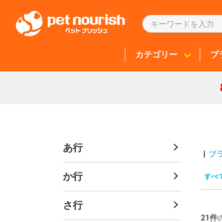
カテゴリー
ブ
あ行
|
ブ
か行
すべ
さ行
21件