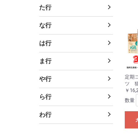
た行
な行
は行
ま行
定期
や行
ツ 
￥16,
ら行
数量
わ行