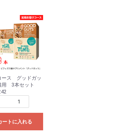
コース グッドガッ
猫用 3本セット
242
カートに入れる