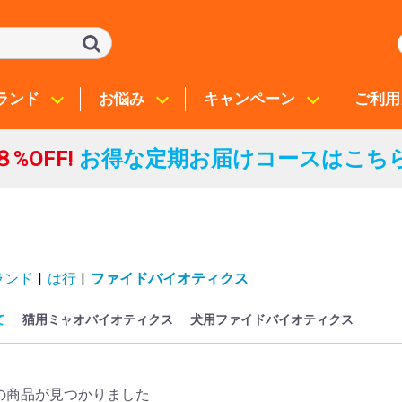
ランド
お悩み
キャンペーン
ご利用
８%OFF!
お得な定期お届けコースはこち
ランド
|
は行
|
ファイドバイオティクス
て
猫用ミャオバイオティクス
犬用ファイドバイオティクス
の商品が見つかりました